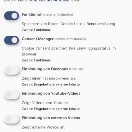
Hallerndorf mit den zugehörenden Ortsteilen.
Funktional
(immer erforderlich)
TAUFE, TRAUUNG, BESTATTUNG ....
Speichern von Daten: Cookie für die Benutzersitzung
Zweck
:
Funktional
Consent Manager
(immer erforderlich)
Cookie Consent speichert Ihre Einwilligungsstatus im
Browser
Zweck
:
Funktional
Einbindung von Facebook
(Opt-Out)
Wir begleiten Sie in wichtigen Lebenssituationen. Hier
Zeigt einen Facebook-Feed an.
finden Sie Informationen und Ansprechpartner.
Zweck
:
Eingebettete externe Inhalte
KINDER, FAMILIEN, KONFIRMANDEN,
JUGENDLICHE
Einbindung von Youtube-Videos
Zeigt Videos von Youtube
Zweck
:
Eingebettete externe Inhalte
Einbindung von externen Videos
Zeigt externe Videos an.