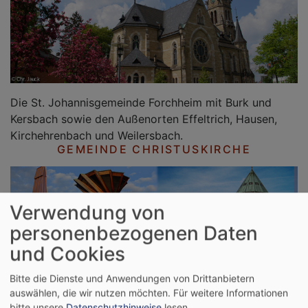
Die St. Johannisgemeinde Forchheim mit Burk und
Kersbach sowie den Außenorten Effeltrich, Hausen,
Kirchehrenbach und Weilersbach.
GEMEINDE CHRISTUSKIRCHE
Verwendung von
personenbezogenen Daten
und Cookies
Bitte die Dienste und Anwendungen von Drittanbietern
Die Christuskirchengemeinde Forchheim mit
auswählen, die wir nutzen möchten.
Für weitere Informationen
Buckenhofen und den Außenorten Eggolsheim und
bitte unsere
Datenschutzhinweise
lesen.