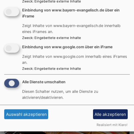
Zweck
:
Eingebettete externe Inhalte
Einbindung von www.bayern-evangelisch.de über ein
Hier finden sich Eltern-Kind-Angebote, Angebote zur
iFrame
Kinderkirche, Freizeiten, Konfi-Kurse ...
Zeigt Inhalte von www.bayern-evangelisch.de innerhalb
ERWACHSENE UND SENIOREN
eines iFrames an.
Zweck
:
Eingebettete externe Inhalte
Einbindung von www.google.com über ein iFrame
Zeigt Inhalte von www.google.com innerhalb eines iFrames
an.
Zweck
:
Eingebettete externe Inhalte
Alle Dienste umschalten
Gruppen und Kreise, Gesprächskreise, Spirituelles,
Diesen Schalter nutzen, um alle Dienste zu
Gemeinschaft erleben ...
aktivieren/deaktivieren.
MUSIK & KUNST
Auswahl akzeptieren
Alle akzeptieren
Realisiert mit Klaro!