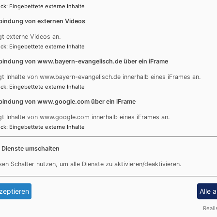
ck
:
Eingebettete externe Inhalte
bindung von externen Videos
aus verschiedenen Gründen
Erst im Jahr 1932 konnt
gt externe Videos an.
ebel präferiert worden war,
Beraten durch den Orgel
ck
:
Eingebettete externe Inhalte
lge das hinter der Orgel im
1965) aus München, dess
 aus sichtbar sein sollte,
Organist an der St.-Johan
bindung von www.bayern-evangelisch.de über ein iFrame
es das Instrument aufgrund
Änderungen an der Orgel vo
gt Inhalte von www.bayern-evangelisch.de innerhalb eines iFrames an.
fe auf und so blieb für Chor
vor einem Veralten schütz
ck
:
Eingebettete externe Inhalte
wenig Platz. In den Jahren
ausdrückte. Die Maßnahme
bindung von www.google.com über ein iFrame
ich erwogen, hier Abhilfe
die
Modernisierung
des Spi
gt Inhalte von www.google.com innerhalb eines iFrames an.
zu schaffen, die jedoch
auf "Tutti" beseitigt und 
ck
:
Eingebettete externe Inhalte
länger in Planung befindliche
Absteller, sowie eine fre
nte im Jahr 1907 durch die
erwähnten Oktavkoppeln i
e Dienste umschalten
tem eingerichtet werden.
wurde nichts verändert, le
sen Schalter nutzen, um alle Dienste zu aktivieren/deaktivieren.
16' eingerichtet. Diese
es ersten Weltkrieges
Steinmeyer in Oettingen 
esverwaltung abgegeben
assoziiert hatte.
zeptieren
Alle 
uch den Ersatz durch neue
i Jahre später führte die
Im Jahr 1939 wurde der 
Reali