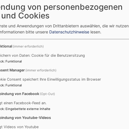
ndung von personenbezogenen
 und Cookies
enste und Anwendungen von Drittanbietern auswählen, die wir nutze
Informationen bitte unsere
Datenschutzhinweise
lesen.
ktional
(immer erforderlich)
nual - Schwellwerk (C-f''')
Pedal (C-d')
ichern von Daten: Cookie für die Benutzersitzung
11. Geigenprincipal 8'
20. Subbaß 16'
ck
:
Funktional
12. Liebl. Gedeckt 8'
21. Violon 16'
sent Manager
(immer erforderlich)
13. Concertflöte 8'
22. Posaune 16'
14. Salicional 8'
23. Octavbaß 8'
kie Consent speichert Ihre Einwilligungsstatus im Browser
ck
:
Funktional
15. Aeoline 8'
24. Violoncello 8'
16. Voix céleste 8'
bindung von Facebook
(Opt-Out)
17. Clarinette 8'
gt einen Facebook-Feed an.
18. Fugara 4'
ck
:
Eingebettete externe Inhalte
19. Traversflöte 4'
bindung von Youtube-Videos
gt Videos von Youtube