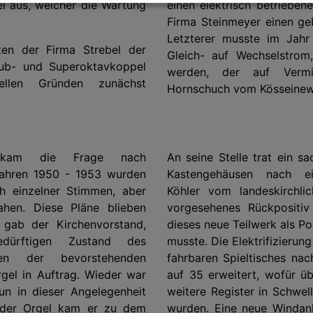
l aus, welcher die Wartung
einen elektrisch betriebenen
Firma Steinmeyer einen ge
Letzterer musste im Jahr
en der Firma Strebel der
Gleich- auf Wechselstro
Sub- und Superoktavkoppel
werden, der auf Vermit
ellen Gründen zunächst
Hornschuch vom Kösseinew
 kam die Frage nach
An seine Stelle trat ein sa
Jahren 1950 - 1953 wurden
Kastengehäusen nach e
h einzelner Stimmen, aber
Köhler vom landeskirchli
hen. Diese Pläne blieben
vorgesehenes Rückpositi
 gab der Kirchenvorstand,
dieses neue Teilwerk als Po
edürftigen Zustand des
musste. Die Elektrifizierung
n der bevorstehenden
fahrbaren Spieltisches nac
gel in Auftrag. Wieder war
auf 35 erweitert, wofür ü
n in dieser Angelegenheit
weitere Register in Schwe
g der Orgel kam er zu dem
wurden. Eine neue Windan