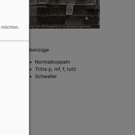
n möchten.
Nebenzüge
Normalkoppeln
Tritte p, mf, f, tutti
Schweller