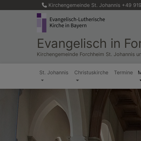
Direkt
Kirchengemeinde St. Johannis +49 919
zum
Inhalt
Evangelisch in F
Kirchengemeinde Forchheim St. Johannis u
St. Johannis
Christuskirche
Termine
M
Hauptnavigation