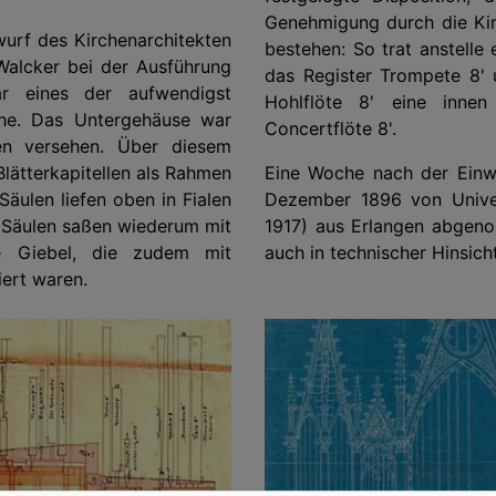
Genehmigung durch die Kir
rf des Kirchenarchitekten
bestehen: So trat anstell
Walcker bei der Ausführung
das Register Trompete 8' 
ar eines der aufwendigst
Hohlflöte 8' eine innen
che. Das Untergehäuse war
Concertflöte 8'.
en versehen. Über diesem
Blätterkapitellen als Rahmen
Eine Woche nach der Einw
Säulen liefen oben in Fialen
Dezember 1896 von Univers
 Säulen saßen wiederum mit
1917) aus Erlangen abgeno
e Giebel, die zudem mit
auch in technischer Hinsic
ert waren.