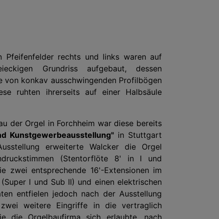
n Pfeifenfelder rechts und links waren auf
ieckigen Grundriss aufgebaut, dessen
e von konkav ausschwingenden Profilbögen
e ruhten ihrerseits auf einer Halbsäule
u der Orgel in Forchheim war diese bereits
 und Kunstgewerbeausstellung"
in Stuttgart
Ausstellung erweiterte Walcker die Orgel
druckstimmen (Stentorflöte 8' in I und
ie zwei entsprechende 16'-Extensionen im
(Super I und Sub II) und einen elektrischen
aten entfielen jedoch nach der Ausstellung
wei weitere Eingriffe in die vertraglich
die die Orgelbaufirma sich erlaubte, nach