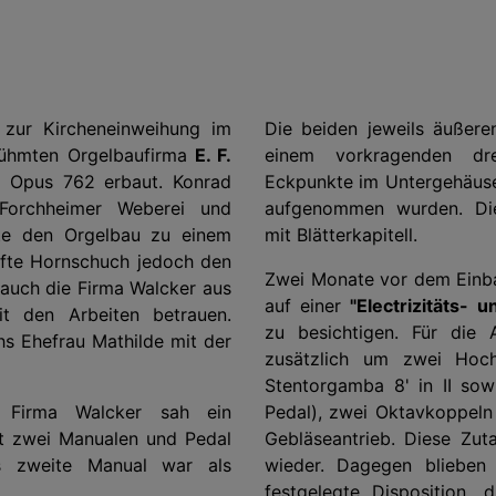
 zur Kircheneinweihung im
Die beiden jeweils äußere
erühmten Orgelbaufirma
E. F.
einem vorkragenden dre
 Opus 762 erbaut. Konrad
Eckpunkte im Untergehäus
 Forchheimer Weberei und
aufgenommen wurden. Dies
erte den Orgelbau zu einem
mit Blätterkapitell.
pfte Hornschuch jedoch den
Zwei Monate vor dem Einba
uch die Firma Walcker aus
auf einer
"Electrizitäts-
t den Arbeiten betrauen.
zu besichtigen. Für die 
hs Ehefrau Mathilde mit der
zusätzlich um zwei Hoch
Stentorgamba 8' in II sow
r Firma Walcker sah ein
Pedal), zwei Oktavkoppeln 
t zwei Manualen und Pedal
Gebläseantrieb. Diese Zut
s zweite Manual war als
wieder. Dagegen blieben z
festgelegte Disposition, 