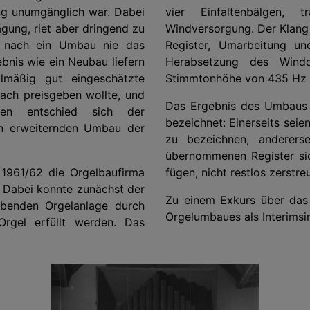
ng unumgänglich war. Dabei
vier Einfaltenbälgen, 
gung, riet aber dringend zu
Windversorgung. Der Klang
g nach ein Umbau nie das
Register, Umarbeitung un
bnis wie ein Neubau liefern
Herabsetzung des Windd
lmäßig gut eingeschätzte
Stimmtonhöhe von 435 Hz au
ach preisgeben wollte, und
Das Ergebnis des Umbaus 
nden entschied sich der
bezeichnet: Einerseits sei
nen erweiternden Umbau der
zu bezeichnen, anderers
übernommenen Register sic
1961/62 die Orgelbaufirma
fügen, nicht restlos zerstre
 Dabei konnte zunächst der
Zu einem Exkurs über das 
ubenden Orgelanlage durch
Orgelumbaues als Interimsi
rgel erfüllt werden. Das