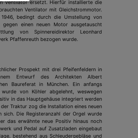
 Ventilator ersetzt. Hierfür installierte die
brauchten Ventilator mit Gleichstrommotor.
 1946, bedingt durch die Umstellung von
m, gegen einen neuen Motor ausgetauscht
tlung von Spinnereidirektor Leonhard
erk Pfaffenreuth bezogen wurde.
chlicher Prospekt mit drei Pfeifenfeldern in
inem Entwurf des Architekten Albert
chen Baureferat in München. Ein anfangs
v wurde von Köhler abgelehnt, weswegen
sitiv in das Hauptgehäuse integriert werden
 der Traktur zog die Installation eines neuen
h sich. Die Registeranzahl der Orgel wurde
ber das erwähnte neue Positiv hinaus noch
llwerk und Pedal auf Zusatzladen eingebaut
lage, bestehend aus Schleudergebläse und