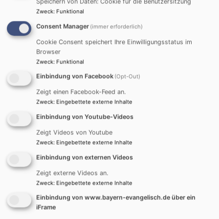
Speichern von Daten: Cookie für die Benutzersitzung
Startseite
Angebote A-Z
Gemeinsam unterwegs
Zweck
:
Funktional
Consent Manager
(immer erforderlich)
Cookie Consent speichert Ihre Einwilligungsstatus im
Gemeinsam
Browser
Zweck
:
Funktional
unterwegs
Einbindung von Facebook
(Opt-Out)
Zeigt einen Facebook-Feed an.
Zweck
:
Eingebettete externe Inhalte
Fahrten, Freizeiten, Pilgern, Wandern ...
Einbindung von Youtube-Videos
Zeigt Videos von Youtube
AUSGEBUCHT - WARTELISTE MÖGLICH -
Zweck
:
Eingebettete externe Inhalte
SOMMERCAMP UNTERM STERNENHIMMEL
FÜR 8 BIS 14-JÄHRIGE, 1. BIS 7.8.2026
Einbindung von externen Videos
Zeigt externe Videos an.
Zweck
:
Eingebettete externe Inhalte
Einbindung von www.bayern-evangelisch.de über ein
iFrame