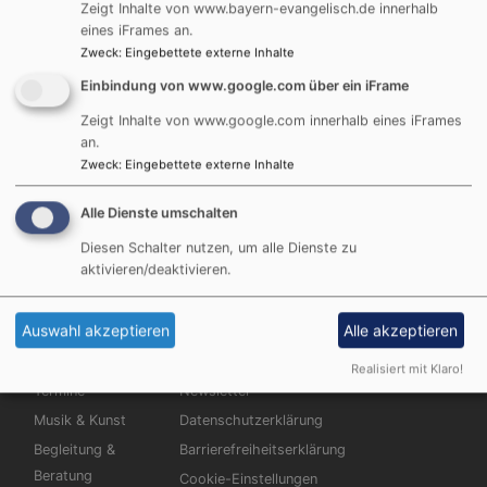
Zeigt Inhalte von www.bayern-evangelisch.de innerhalb
eines iFrames an.
Zweck
:
Eingebettete externe Inhalte
1. bis 7.8.2025: Sommercamp unterm Sternenhimmel
Einbindung von www.google.com über ein iFrame
von 8 bis 14 Jahren. Komm an "Bord" und erlebe eine
unvergessliche Sommerferienwoche!
Zeigt Inhalte von www.google.com innerhalb eines iFrames
an.
Zweck
:
Eingebettete externe Inhalte
Alle Dienste umschalten
Diesen Schalter nutzen, um alle Dienste zu
aktivieren/deaktivieren.
Hauptnavigation
Fußbereichsmenü
Benutzerme
Auswahl akzeptieren
Alle akzeptieren
St. Johannis
Impressum
Anmelden
Christuskirche
Kontakt
Realisiert mit Klaro!
Termine
Newsletter
Musik & Kunst
Datenschutzerklärung
Begleitung &
Barrierefreiheitserklärung
Beratung
Cookie-Einstellungen