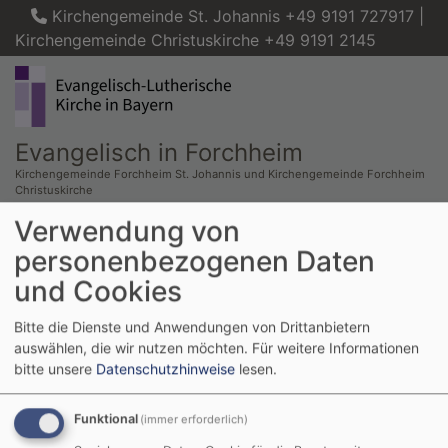
Direkt
Kirchengemeinde St. Johannis +49 9191 727917 |
zum
Kirchengemeinde Christuskirche +49 9191 2145
Inhalt
Evangelisch in Forchheim
Kirchengemeinde Forchheim St. Johannis und Kirchengemeinde Forchheim
Christuskirche
Verwendung von
Hauptnavigation
personenbezogenen Daten
und Cookies
Bitte die Dienste und Anwendungen von Drittanbietern
auswählen, die wir nutzen möchten.
Für weitere Informationen
bitte unsere
Datenschutzhinweise
lesen.
Funktional
(immer erforderlich)