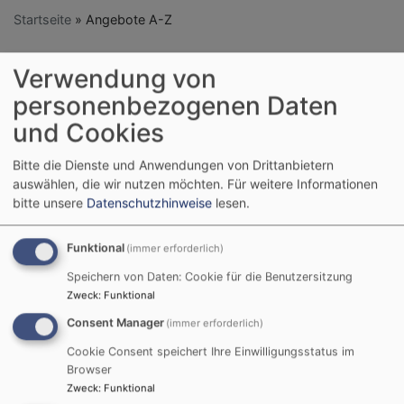
Startseite
Angebote A-Z
Verwendung von
Angebote A-Z
personenbezogenen Daten
und Cookies
Bitte die Dienste und Anwendungen von Drittanbietern
KINDER, FAMILIEN, KONFIRMANDEN,
auswählen, die wir nutzen möchten.
Für weitere Informationen
JUGENDLICHE
bitte unsere
Datenschutzhinweise
lesen.
Funktional
(immer erforderlich)
Speichern von Daten: Cookie für die Benutzersitzung
Zweck
:
Funktional
Consent Manager
(immer erforderlich)
Cookie Consent speichert Ihre Einwilligungsstatus im
Hier finden sich Eltern-Kind-Angebote, Angebote zur
Browser
Kinderkirche, Freizeiten, Konfi-Kurse ...
Zweck
:
Funktional