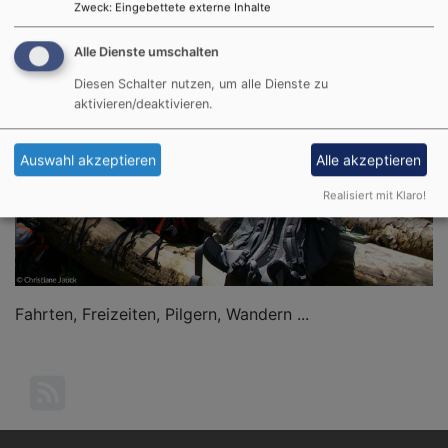
Zweck
:
Eingebettete externe Inhalte
Die 10 Gebote - Jahresthema 2021 | Schatzsucher -
Alle Dienste umschalten
ein Projekt für Kinder der 3. und 4. Klasse |
Diesen Schalter nutzen, um alle Dienste zu
Reformationsjubiläum 2017 |
aktivieren/deaktivieren.
GEMEINSAM UNTERWEGS
Auswahl akzeptieren
Alle akzeptieren
Realisiert mit Klaro!
Fahrten, Freizeiten, Pilgern, Wandern ...