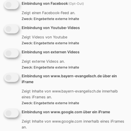
SPIRITUELLE ANGEBOTE
Einbindung von Facebook
(Opt-Out)
Zeigt einen Facebook-Feed an.
Zweck
:
Eingebettete externe Inhalte
Einbindung von Youtube-Videos
Zeigt Videos von Youtube
Zweck
:
Eingebettete externe Inhalte
Einbindung von externen Videos
Bibelgesprächskreis | Glaubenssache - 7 christliche
Zeigt externe Videos an.
Updates | Hauskreise | Kostbare Entdeckungen am
Zweck
:
Eingebettete externe Inhalte
Weg | Landeskirchliche Gemeinschaft | Taizé-
Einbindung von www.bayern-evangelisch.de über ein
Andachten | Alltagsexerzitien | Weltgebetstag
iFrame
THEMEN UND PROJEKTE
Zeigt Inhalte von www.bayern-evangelisch.de innerhalb
eines iFrames an.
Zweck
:
Eingebettete externe Inhalte
Einbindung von www.google.com über ein iFrame
Zeigt Inhalte von www.google.com innerhalb eines iFrames
an.