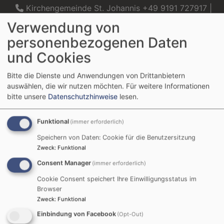
Direkt
Kirchengemeinde St. Johannis +49 9191 727917 |
zum
Kirchengemeinde Christuskirche +49 9191 2145
Verwendung von
Inhalt
personenbezogenen Daten
und Cookies
Evangelisch in Forchheim
Bitte die Dienste und Anwendungen von Drittanbietern
auswählen, die wir nutzen möchten.
Für weitere Informationen
Kirchengemeinde Forchheim St. Johannis und Kirchengemeinde Forchheim
Christuskirche
bitte unsere
Datenschutzhinweise
lesen.
Hauptnavigation
Funktional
(immer erforderlich)
Speichern von Daten: Cookie für die Benutzersitzung
Zweck
:
Funktional
Startseite
Newsletter-Anmeldung
Consent Manager
(immer erforderlich)
Cookie Consent speichert Ihre Einwilligungsstatus im
Newsletter-
Browser
Zweck
:
Funktional
Anmeldung
Einbindung von Facebook
(Opt-Out)