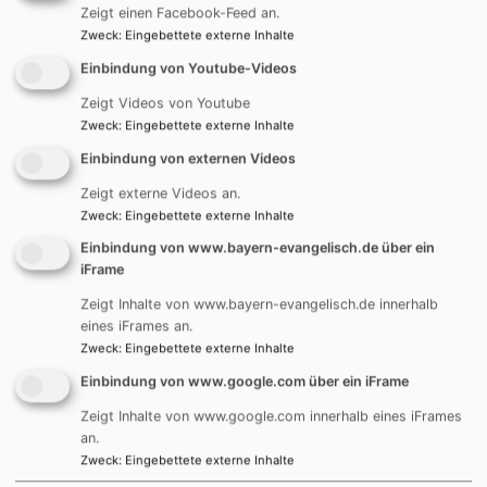
Zeigt einen Facebook-Feed an.
Zweck
:
Eingebettete externe Inhalte
Einbindung von Youtube-Videos
Möchten Sie unseren Newsletter erhalten?
Zeigt Videos von Youtube
Zweck
:
Eingebettete externe Inhalte
Ihre E-Mail* :
Einbindung von externen Videos
Zeigt externe Videos an.
Zweck
:
Eingebettete externe Inhalte
Einbindung von www.bayern-evangelisch.de über ein
iFrame
Zeigt Inhalte von www.bayern-evangelisch.de innerhalb
eines iFrames an.
Zweck
:
Eingebettete externe Inhalte
Einbindung von www.google.com über ein iFrame
Zeigt Inhalte von www.google.com innerhalb eines iFrames
Hauptnavigation
Fußbereichsmenü
Benutzerme
St. Johannis
Impressum
Anmelden
an.
Zweck
:
Eingebettete externe Inhalte
Christuskirche
Kontakt