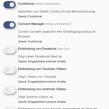
finden Sie Informationen und Ansprechpartner.
Funktional
(immer erforderlich)
KINDERTAGESSTÄTTEN
Speichern von Daten: Cookie für die Benutzersitzung
Zweck
:
Funktional
Consent Manager
(immer erforderlich)
Cookie Consent speichert Ihre Einwilligungsstatus im
Browser
Zweck
:
Funktional
Einbindung von Facebook
(Opt-Out)
Unsere Gemeinden sind Träger von jeweils einer
Zeigt einen Facebook-Feed an.
Kindertagesstätte mit Krippe und Kindergarten.
Zweck
:
Eingebettete externe Inhalte
FAMILIENZENTRUM
Einbindung von Youtube-Videos
Zeigt Videos von Youtube
Zweck
:
Eingebettete externe Inhalte
Einbindung von externen Videos
Zeigt externe Videos an.
Zweck
:
Eingebettete externe Inhalte
Einbindung von www.bayern-evangelisch.de über ein