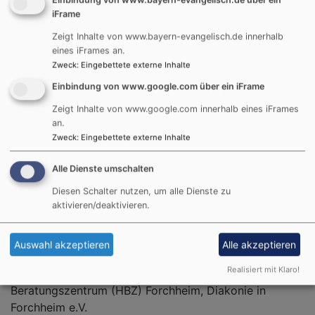
Weltentdecker | Kompakt - Basiscamp | Systemische
iFrame
Beratung | Supervision für Eltern - Elterncoaching |
Zeigt Inhalte von www.bayern-evangelisch.de innerhalb
Basare - Aktionen - Einzelveranstaltungen |
eines iFrames an.
Engagement - Mach mit! | Musikalische Früherziehung
Zweck
:
Eingebettete externe Inhalte
| Frauen mitten im Leben | Familie
Einbindung von www.google.com über ein iFrame
DIAKONIE VOR ORT
Zeigt Inhalte von www.google.com innerhalb eines iFrames
an.
Zweck
:
Eingebettete externe Inhalte
Alle Dienste umschalten
Diesen Schalter nutzen, um alle Dienste zu
aktivieren/deaktivieren.
Seniorenzentren, Diakoniestation Forchheim-
Auswahl akzeptieren
Alle akzeptieren
Ebermannstadt, Beratung für pflegende Angehörige
Realisiert mit Klaro!
(ambulante Pflege), Soziale Beratung im Hilfe- und
Beratungszentrum (HBZ) Forchheim, Diakonie in
Forchheim e.V.