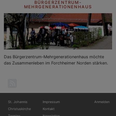
BÜRGERZENTRUM-
MEHRGENERATIONENHAUS
Das Bürgerzentrum-Mehrgenerationenhaus möchte
das Zusammenleben im Forchheimer Norden stärken.
Hauptnavigation
Fußbereichsmenü
Benutzerme
St. Johannis
Impressum
Anmelden
Christuskirche
Kontakt
Termine
Newsletter