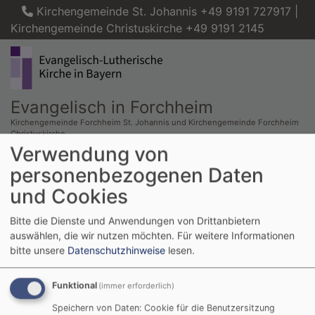
Direkt
Kirchengemeinde St. Johannis +49 9191 727917 |
zum
Kirchengemeinde Christuskirche +49 9191 2145
Inhalt
Evangelisch in Forchheim
Kirchengemeinde Forchheim St. Johannis und Kirchengemeinde Forchheim
Christuskirche
Verwendung von
Hauptnavigation
personenbezogenen Daten
und Cookies
Startseite
Begleitung & Beratung
Begegnungszentren
Bitte die Dienste und Anwendungen von Drittanbietern
auswählen, die wir nutzen möchten.
Für weitere Informationen
bitte unsere
Datenschutzhinweise
lesen.
Begegnungszentren
Funktional
(immer erforderlich)
Speichern von Daten: Cookie für die Benutzersitzung