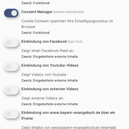
Zweck
:
Funktional
FAMILIENZENTRUM
Consent Manager
(immer erforderlich)
Cookie Consent speichert Ihre Einwilligungsstatus im
Browser
Zweck
:
Funktional
Einbindung von Facebook
(Opt-Out)
Zeigt einen Facebook-Feed an.
Zweck
:
Eingebettete externe Inhalte
Weltentdecker | Kompakt - Basiscamp | Systemische
Einbindung von Youtube-Videos
Beratung | Supervision für Eltern - Elterncoaching |
Zeigt Videos von Youtube
Basare - Aktionen - Einzelveranstaltungen |
Zweck
:
Eingebettete externe Inhalte
Engagement - Mach mit! | Musikalische Früherziehung
Einbindung von externen Videos
| Frauen mitten im Leben | Familie
Zeigt externe Videos an.
BÜRGERZENTRUM-
MEHRGENERATIONENHAUS
Zweck
:
Eingebettete externe Inhalte
Einbindung von www.bayern-evangelisch.de über ein
iFrame
Zeigt Inhalte von www.bayern-evangelisch.de innerhalb