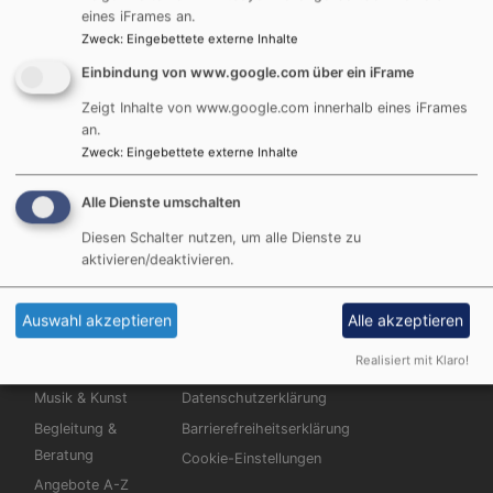
eines iFrames an.
Zweck
:
Eingebettete externe Inhalte
Einbindung von www.google.com über ein iFrame
Zeigt Inhalte von www.google.com innerhalb eines iFrames
Das Bürgerzentrum-Mehrgenerationenhaus möchte
an.
das Zusammenleben im Forchheimer Norden stärken.
Zweck
:
Eingebettete externe Inhalte
Alle Dienste umschalten
Diesen Schalter nutzen, um alle Dienste zu
aktivieren/deaktivieren.
Hauptnavigation
Fußbereichsmenü
Benutzerme
St. Johannis
Impressum
Anmelden
Auswahl akzeptieren
Alle akzeptieren
Christuskirche
Kontakt
Realisiert mit Klaro!
Termine
Newsletter
Musik & Kunst
Datenschutzerklärung
Begleitung &
Barrierefreiheitserklärung
Beratung
Cookie-Einstellungen
Angebote A-Z