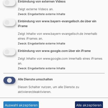
nachdenken, wann es uns leicht fällt, mutig zu sein und
Einbindung von externen Videos
welche Rolle Gott dabei spielt.
Zeigt externe Videos an.
Zweck
:
Eingebettete externe Inhalte
Teils in altersspezifischen und teils in
Einbindung von www.bayern-evangelisch.de über ein
generationsübergreifenden Gruppen, vor allem aber
iFrame
bei gemeinsamen Aktivitäten, natürlich auch draußen,
gibt es viel Spannendes für Kinder und Erwachsene zu
Zeigt Inhalte von www.bayern-evangelisch.de innerhalb
eines iFrames an.
entdecken.
Zweck
:
Eingebettete externe Inhalte
Einbindung von www.google.com über ein iFrame
Flyer mit allen Informationen und
Zeigt Inhalte von www.google.com innerhalb eines iFrames
Anmeldemöglichkeit zum Download
an.
6.32 MB
Zweck
:
Eingebettete externe Inhalte
Alle Dienste umschalten
Wer, Wann, Wo, Kosten
Diesen Schalter nutzen, um alle Dienste zu
aktivieren/deaktivieren.
Auswahl akzeptieren
Alle akzeptieren