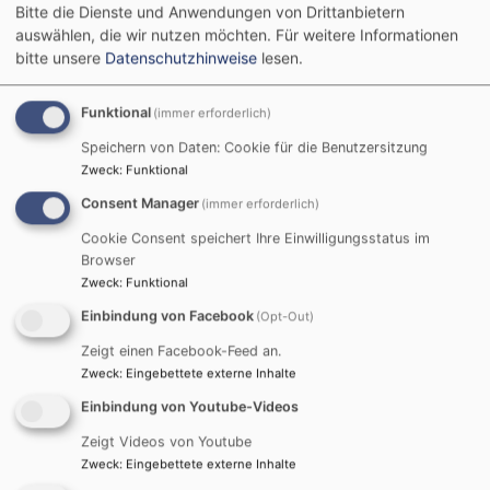
Bitte die Dienste und Anwendungen von Drittanbietern
Startseite
Angebote A-Z
Gemeinsam unterwegs
"Nur
auswählen, die wir nutzen möchten.
Für weitere Informationen
Mut!" - Herbstfreizeit in Schwarzenbach am Wald
bitte unsere
Datenschutzhinweise
lesen.
"Nur Mut!" -
Funktional
(immer erforderlich)
Speichern von Daten: Cookie für die Benutzersitzung
Herbstfreizeit in
Zweck
:
Funktional
Schwarzenbach am
Consent Manager
(immer erforderlich)
Cookie Consent speichert Ihre Einwilligungsstatus im
Wald
Browser
Zweck
:
Funktional
Einbindung von Facebook
(Opt-Out)
"Nur Mut!" ist das Motto
Zeigt einen Facebook-Feed an.
der diesjährigen
Zweck
:
Eingebettete externe Inhalte
Herbstfreizeit der
Kirchengemeinde
Einbindung von Youtube-Videos
Christuskirche vom 9. bis
Bildrechte
CK Forchheim
11. Oktober 2026!
Zeigt Videos von Youtube
Zweck
:
Eingebettete externe Inhalte
In schöner Umgebung werden wir darüber