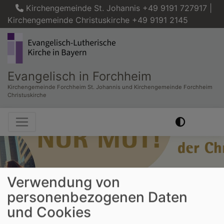
Direkt
Kirchengemeinde St. Johannis +49 9191 727917 |
zum
Kirchengemeinde Christuskirche +49 9191 2145
Inhalt
Evangelisch in Forchheim
Kirchengemeinde Forchheim St. Johannis und Kirchengemeinde Forchheim
Christuskirche
Hauptnavigation
Verwendung von
personenbezogenen Daten
und Cookies