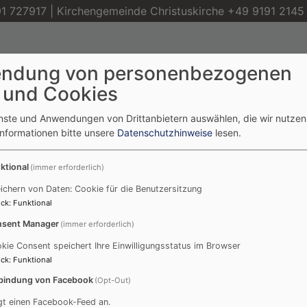
1 727917 | Kirchengemeinde Christuskirche +49 9191 2145
ndung von personenbezogenen
orchheim
 und Cookies
nd Kirchengemeinde Forchheim Christuskirche
enste und Anwendungen von Drittanbietern auswählen, die wir nutze
Informationen bitte unsere
Datenschutzhinweise
lesen.
usik & Kunst
Begleitung &
Angebote A-Z
Spe
ktional
(immer erforderlich)
Beratung
ichern von Daten: Cookie für die Benutzersitzung
ck
:
Funktional
sent Manager
(immer erforderlich)
kie Consent speichert Ihre Einwilligungsstatus im Browser
ck
:
Funktional
rn
bindung von Facebook
(Opt-Out)
gt einen Facebook-Feed an.