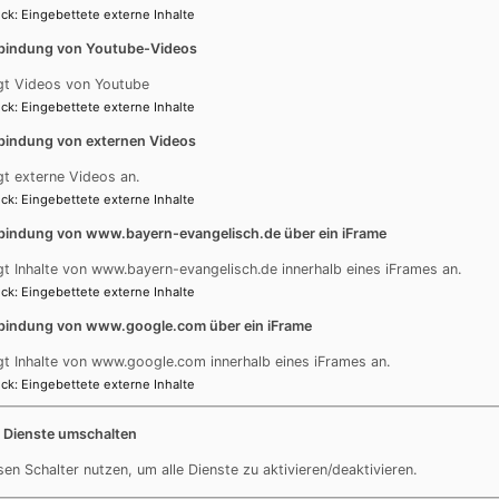
ck
:
Eingebettete externe Inhalte
bindung von Youtube-Videos
gt Videos von Youtube
ck
:
Eingebettete externe Inhalte
ern und Familien in Forchheim
bindung von externen Videos
gt externe Videos an.
ck
:
Eingebettete externe Inhalte
bindung von www.bayern-evangelisch.de über ein iFrame
gt Inhalte von www.bayern-evangelisch.de innerhalb eines iFrames an.
ck
:
Eingebettete externe Inhalte
bindung von www.google.com über ein iFrame
gt Inhalte von www.google.com innerhalb eines iFrames an.
ck
:
Eingebettete externe Inhalte
Fußbereichsmenü
Be
Impressum
e Dienste umschalten
Kontakt
sen Schalter nutzen, um alle Dienste zu aktivieren/deaktivieren.
Newsletter