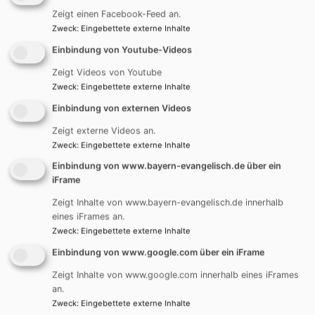
Zeigt einen Facebook-Feed an.
Wir sind für Sie da!
Zweck
:
Eingebettete externe Inhalte
Einbindung von Youtube-Videos
Das Pfarramt Christuskirche - Kontakt |
Zeigt Videos von Youtube
Öffnungszeiten | Ansprechpersonen |
Zweck
:
Eingebettete externe Inhalte
Kirchenvorstand
Einbindung von externen Videos
Weiterlesen
übe
Zeigt externe Videos an.
Wir
Zweck
:
Eingebettete externe Inhalte
sin
Einbindung von www.bayern-evangelisch.de über ein
für
iFrame
Sie
da!
Zeigt Inhalte von www.bayern-evangelisch.de innerhalb
eines iFrames an.
Zweck
:
Eingebettete externe Inhalte
Einbindung von www.google.com über ein iFrame
Zeigt Inhalte von www.google.com innerhalb eines iFrames
Hauptnavigation
Fußbereichsmenü
Benutzerme
an.
St. Johannis
Impressum
Anmelden
Zweck
:
Eingebettete externe Inhalte
Christuskirche
Kontakt