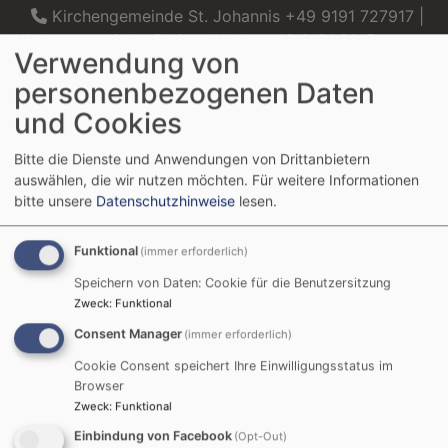
Direkt
Kirchengemeinde St. Johannis +49 9191 727917 |
zum
Kirchengemeinde Christuskirche +49 9191 2145
Verwendung von
Inhalt
personenbezogenen Daten
und Cookies
Evangelisch in Forchheim
Bitte die Dienste und Anwendungen von Drittanbietern
Kirchengemeinde Forchheim St. Johannis und Kirchengemeinde Forchheim
auswählen, die wir nutzen möchten.
Für weitere Informationen
Christuskirche
bitte unsere
Datenschutzhinweise
lesen.
Hauptnavigation
Funktional
(immer erforderlich)
Speichern von Daten: Cookie für die Benutzersitzung
Zweck
:
Funktional
Startseite
Forchheim
Consent Manager
(immer erforderlich)
Cookie Consent speichert Ihre Einwilligungsstatus im
Forchheim
Browser
Zweck
:
Funktional
Einbindung von Facebook
(Opt-Out)