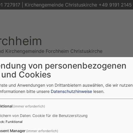
1 727917 | Kirchengemeinde Christuskirche +49 9191 2145
orchheim
nd Kirchengemeinde Forchheim Christuskirche
ndung von personenbezogenen
usik & Kunst
Begleitung &
Angebote A-Z
Spe
 und Cookies
Beratung
enste und Anwendungen von Drittanbietern auswählen, die wir nutze
Informationen bitte unsere
Datenschutzhinweise
lesen.
ktional
(immer erforderlich)
r
ichern von Daten: Cookie für die Benutzersitzung
ck
:
Funktional
sent Manager
(immer erforderlich)