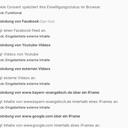
kie Consent speichert Ihre Einwilligungsstatus im Browser
ck
:
Funktional
bindung von Facebook
(Opt-Out)
r, Posaunenchor, Dekanatskantorin ...
gt einen Facebook-Feed an.
ck
:
Eingebettete externe Inhalte
bindung von Youtube-Videos
gt Videos von Youtube
ck
:
Eingebettete externe Inhalte
bindung von externen Videos
gt externe Videos an.
m 20 Uhr im Gemeindehaus von St. Johannis. Neben der Au
ck
:
Eingebettete externe Inhalte
gerinnen und Sänger angehören, die Ausgestaltung von Gott
bindung von www.bayern-evangelisch.de über ein iFrame
gt Inhalte von www.bayern-evangelisch.de innerhalb eines iFrames an.
ck
:
Eingebettete externe Inhalte
bindung von www.google.com über ein iFrame
gt Inhalte von www.google.com innerhalb eines iFrames an.