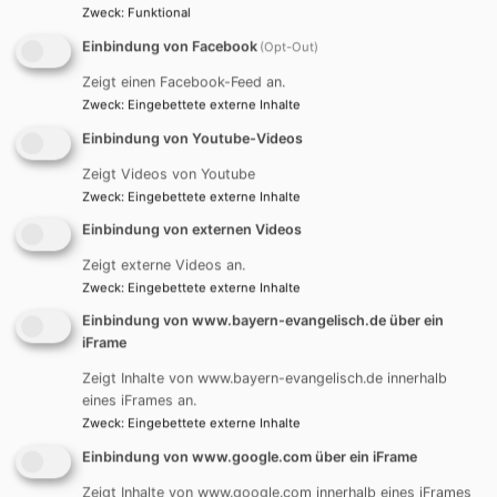
Zweck
:
Funktional
Kirchenvorstand St.
Einbindung von Facebook
(Opt-Out)
Johannis
Zeigt einen Facebook-Feed an.
Zweck
:
Eingebettete externe Inhalte
Der Kirchenvorstand einer Gemeinde wird jeweils
Einbindung von Youtube-Videos
für sechs Jahre gewählt und gestaltet während
Zeigt Videos von Youtube
dieser Zeit die Entwicklung der Gemeinde. Dazu
Zweck
:
Eingebettete externe Inhalte
gehört u.a. die Verantwortung für das
Einbindung von externen Videos
gottesdienstliche Leben, die Kirchenmusik und die
Zeigt externe Videos an.
verschiedenen Bereiche der Gemeindearbeit.
Zweck
:
Eingebettete externe Inhalte
Weiterlesen
übe
Einbindung von www.bayern-evangelisch.de über ein
Kir
iFrame
St.
Zeigt Inhalte von www.bayern-evangelisch.de innerhalb
Joh
eines iFrames an.
Zweck
:
Eingebettete externe Inhalte
Einbindung von www.google.com über ein iFrame
Zeigt Inhalte von www.google.com innerhalb eines iFrames