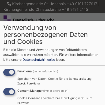
Direkt
Kirchengemeinde St. Johannis +49 9191 727917 |
zum
Kirchengemeinde Christuskirche +49 9191 2145
Inhalt
Verwendung von
personenbezogenen Daten
Evangelisch in Forchheim
und Cookies
Kirchengemeinde Forchheim St. Johannis und Kirchengemeinde Forchheim
Christuskirche
Bitte die Dienste und Anwendungen von Drittanbietern
Hauptnavigation
auswählen, die wir nutzen möchten.
Für weitere Informationen
bitte unsere
Datenschutzhinweise
lesen.
Funktional
(immer erforderlich)
Startseite
Kirchenvorstand
Speichern von Daten: Cookie für die Benutzersitzung
Zweck
:
Funktional
Kirchenvorstand
Consent Manager
(immer erforderlich)
Cookie Consent speichert Ihre Einwilligungsstatus im
Browser